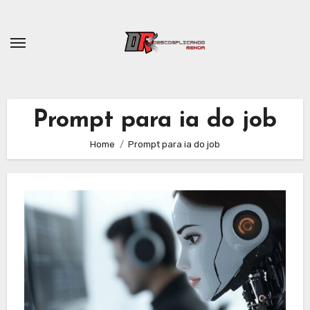
Skip
to
content
Prompt para ia do job
Home
Prompt para ia do job