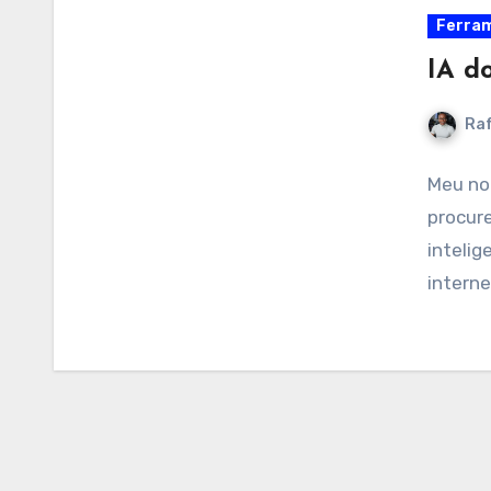
Ferram
IA d
Raf
Meu no
procure
intelig
intern