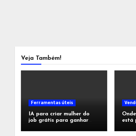
Veja Também!
Ferramentas úteis
Vend
IA para criar mulher do
Onde
job grátis para ganhar
está 
seguidores
ajust
salva