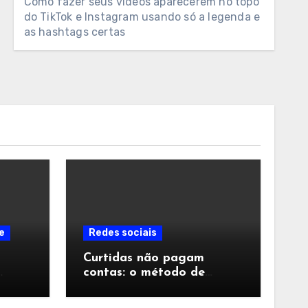
Como fazer seus vídeos aparecerem no topo
do TikTok e Instagram usando só a legenda e
as hashtags certas
e
Redes sociais
Curtidas não pagam
contas: o método de
ar
marketing de influência
 em
focado em conversão