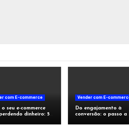
er com E-commerce
Vender com E-commerc
 o seu e-commerce
Do engajamento à
perdendo dinheiro: 5
conversão: o passo a
es no checkout que
passo para transform
m vendas no último
transmissões ao vivo