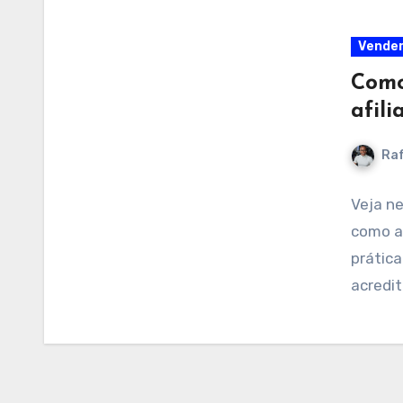
Vender
Como
afil
Raf
Veja n
como af
prática
acredit