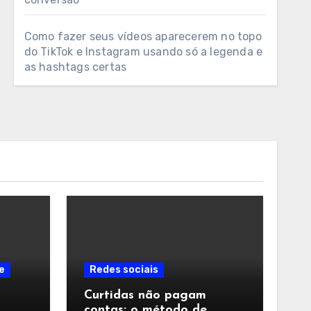
Como fazer seus vídeos aparecerem no topo
do TikTok e Instagram usando só a legenda e
as hashtags certas
e
Redes sociais
Curtidas não pagam
contas: o método de