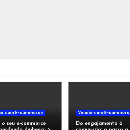
er com E-commerce
Vender com E-commerc
 o seu e-commerce
Do engajamento à
perdendo dinheiro: 5
conversão: o passo a