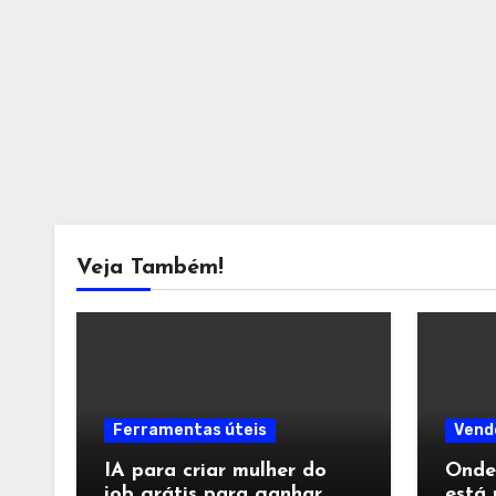
Veja Também!
Ferramentas úteis
Vend
IA para criar mulher do
Onde
job grátis para ganhar
está 