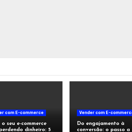
er com E-commerce
Vender com E-commerc
 o seu e-commerce
Do engajamento à
perdendo dinheiro: 5
conversão: o passo a