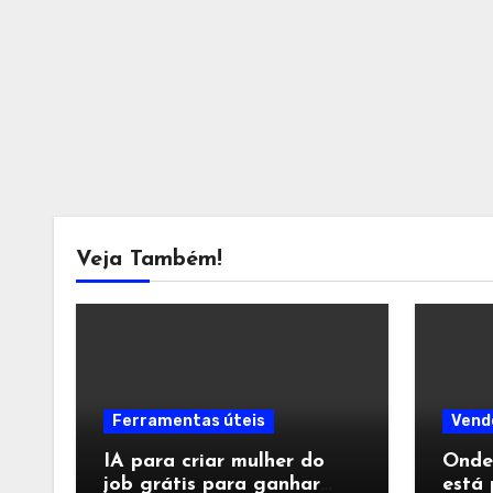
Veja Também!
Ferramentas úteis
Vend
IA para criar mulher do
Onde
job grátis para ganhar
está 