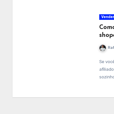
Vender
Como
shope
Raf
Se voc
afiliad
sozinho