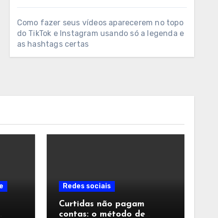
Como fazer seus vídeos aparecerem no topo
do TikTok e Instagram usando só a legenda e
as hashtags certas
e
Redes sociais
Curtidas não pagam
contas: o método de