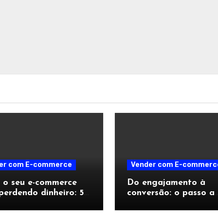
er com E-commerce
Vender com E-commerc
 o seu e-commerce
Do engajamento à
perdendo dinheiro: 5
conversão: o passo a
es no checkout que
passo para transform
m vendas no último
transmissões ao vivo