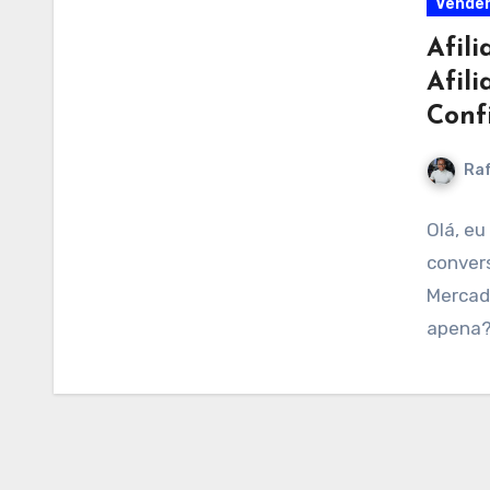
Vender
Afil
Afil
Conf
Raf
Olá, eu
convers
Mercado
apena