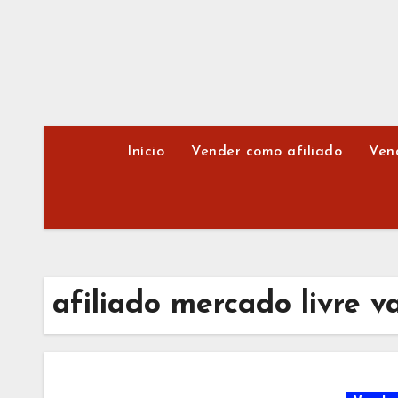
Skip
to
content
Início
Vender como afiliado
Ven
afiliado mercado livre v