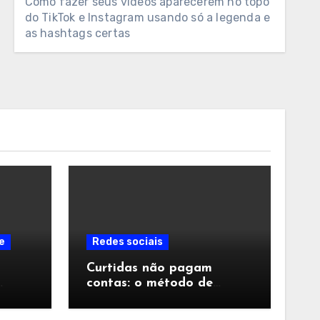
Como fazer seus vídeos aparecerem no topo
do TikTok e Instagram usando só a legenda e
as hashtags certas
e
Redes sociais
Curtidas não pagam
contas: o método de
ar
marketing de influência
 em
focado em conversão