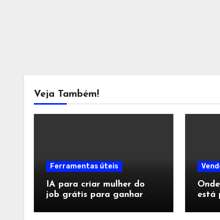
Veja Também!
Ferramentas úteis
Vend
IA para criar mulher do
Onde
job grátis para ganhar
está 
seguidores
ajust
salva