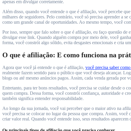
apenas em divulgar corretamente.
Além disso, quando você entende o que é afiliação, você percebe que 
milhares de seguidores. Pelo contrário, você só precisa aprender a se 
como um grande canal de oportunidades. Ao mesmo tempo, você começa 
Por isso, sempre que falo sobre o que é afiliação, eu faço questão de
divulgar esse link. Quando alguém compra por meio dele, você ganha 
forma, você constrói algo sólido, evita desgastes emocionais e cria u
O que é afiliação: E como funciona na prá
Agora que você já entende o que é afiliação,
você precisa saber como
realmente fazem sentido para o público que você deseja alcançar. Logo
blogs ou até mesmo anúncios pagos. Assim, cada venda gerada por v
Entretanto, para ter bons resultados, você precisa se cuidar desde o 
quem compra. Dessa forma, você constrói confiança, autoridade e credi
também significa entender responsabilidade.
Ao longo da sua jornada, você vai perceber que o maior ativo na afil
você precisa se colocar no lugar da pessoa que compra. Assim, você c
criar valor real. Quando você entende isso, seus resultados aparecem 
Os principais tipos de afiliação que você precisa conhecer