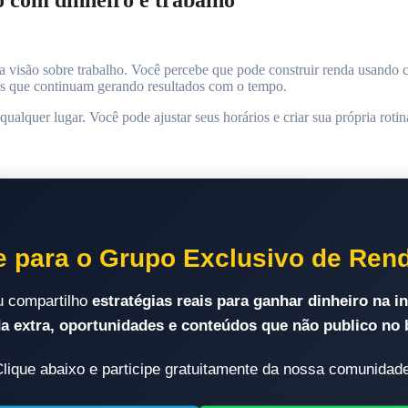
 visão sobre trabalho. Você percebe que pode construir renda usando 
tais que continuam gerando resultados com o tempo.
 qualquer lugar. Você pode ajustar seus horários e criar sua própria rot
e para o Grupo Exclusivo de Ren
eu compartilho
estratégias reais para ganhar dinheiro na in
a extra, oportunidades e conteúdos que não publico no 
lique abaixo e participe gratuitamente da nossa comunidad