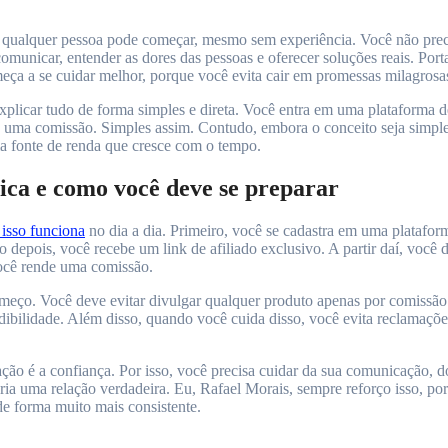
qualquer pessoa pode começar, mesmo sem experiência. Você não precisa a
comunicar, entender as dores das pessoas e oferecer soluções reais. Por
a se cuidar melhor, porque você evita cair em promessas milagrosas e
 explicar tudo de forma simples e direta. Você entra em uma plataforma 
uma comissão. Simples assim. Contudo, embora o conceito seja simples,
ma fonte de renda que cresce com o tempo.
tica e como você deve se preparar
 isso funciona
no dia a dia. Primeiro, você se cadastra em uma platafor
 depois, você recebe um link de afiliado exclusivo. A partir daí, você d
ocê rende uma comissão.
começo. Você deve evitar divulgar qualquer produto apenas por comissão.
bilidade. Além disso, quando você cuida disso, você evita reclamações, 
iação é a confiança. Por isso, você precisa cuidar da sua comunicação,
ria uma relação verdadeira. Eu, Rafael Morais, sempre reforço isso, po
de forma muito mais consistente.