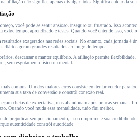
a afiliação não significa apenas divulgar links. Significa cuidar da su
liação
omeço, você pode se sentir ansioso, inseguro ou frustrado. Isso acont
la exige tempo, aprendizado e testes. Quando você entende isso, você r
 resultados exagerados nas redes sociais. No entanto, cada jornada é ú
os diários geram grandes resultados ao longo do tempo.
rários, descansar e manter equilíbrio. A afiliação permite flexibilidade
el, sem esgotamento físico ou mental.
s mais comuns. Um dos maiores erros consiste em tentar vender para t
aumenta sua taxa de conversão e constrói conexão real.
meçam cheias de expectativa, mas abandonam após poucas semanas. Poré
razo. Quando você muda essa mentalidade, tudo flui melhor.
 de prejudicar seu posicionamento, isso compromete sua credibilidade. 
rque autenticidade constrói autoridade.
o com dinheiro e trabalho