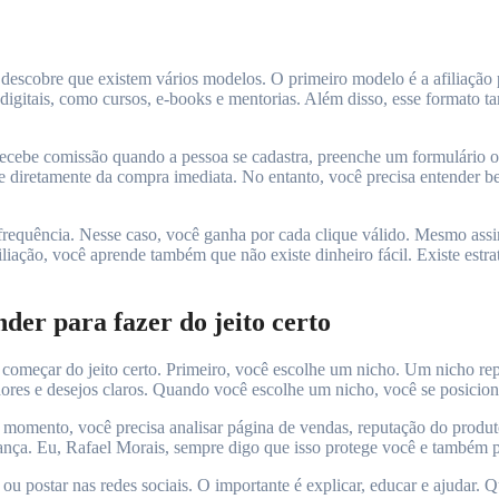
 descobre que existem vários modelos. O primeiro modelo é a afiliaç
gitais, como cursos, e-books e mentorias. Além disso, esse formato tam
 recebe comissão quando a pessoa se cadastra, preenche um formulário 
e diretamente da compra imediata. No entanto, você precisa entender b
frequência. Nesse caso, você ganha por cada clique válido. Mesmo assi
liação, você aprende também que não existe dinheiro fácil. Existe estr
nder para fazer do jeito certo
 começar do jeito certo. Primeiro, você escolhe um nicho. Um nicho rep
ores e desejos claros. Quando você escolhe um nicho, você se posicion
momento, você precisa analisar página de vendas, reputação do produto
iança. Eu, Rafael Morais, sempre digo que isso protege você e também 
 ou postar nas redes sociais. O importante é explicar, educar e ajudar