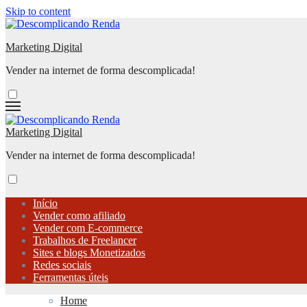
Skip to content
Marketing Digital
Vender na internet de forma descomplicada!
Marketing Digital
Vender na internet de forma descomplicada!
Início
Vender como afiliado
Vender com E-commerce
Trabalhos de Freelancer
Sites e blogs Monetizados
Redes sociais
Ferramentas úteis
Home