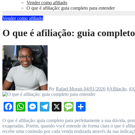
Vender como afiliado
O que é afiliação: guia completo para entender
Vender como afiliado
O que é afiliação: guia complet
By
Rafael Morais
04/01/2026
#Afiliação
,
#Af
Facebook
WhatsApp
Messenger
Telegram
X
Message
Share
O que é afiliação: guia completo para perfeitamente a sua dúvida, porque eu, Rafael Morais, também já estive exatamente no seu lugar. No início, tudo parece confuso, cheio de termos técnicos e promessas
exageradas. Porém, quando você entende de forma clara o que é afilia
recebe uma comissão por cada venda realizada através da sua indicação