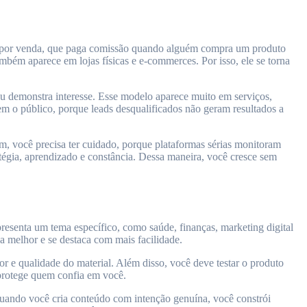
ão por venda, que paga comissão quando alguém compra um produto
bém aparece em lojas físicas e e-commerces. Por isso, ele se torna
ou demonstra interesse. Esse modelo aparece muito em serviços,
em o público, porque leads desqualificados não geram resultados a
m, você precisa ter cuidado, porque plataformas sérias monitoram
atégia, aprendizado e constância. Dessa maneira, você cresce sem
resenta um tema específico, como saúde, finanças, marketing digital
a melhor e se destaca com mais facilidade.
r e qualidade do material. Além disso, você deve testar o produto
protege quem confia em você.
. Quando você cria conteúdo com intenção genuína, você constrói