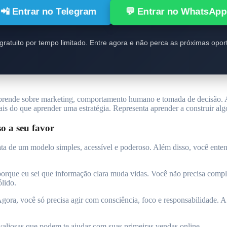
📲 Entrar no Telegram
💬 Entrar no WhatsAp
gratuito por tempo limitado. Entre agora e não perca as próximas opor
 aprende sobre marketing, comportamento humano e tomada de decisão.
ais do que aprender uma estratégia. Representa aprender a construir alg
so a seu favor
ata de um modelo simples, acessível e poderoso. Além disso, você enten
porque eu sei que informação clara muda vidas. Você não precisa compli
ólido.
gora, você só precisa agir com consciência, foco e responsabilidade. A
 valiosas que podem te ajudar com suas primeiras vendas online.