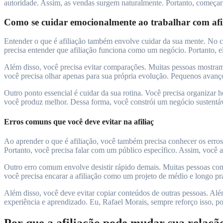
autoridade. Assim, as vendas surgem naturalmente. Portanto, começar n
Como se cuidar emocionalmente ao trabalhar com afi
Entender o que é afiliação também envolve cuidar da sua mente. No c
precisa entender que afiliação funciona como um negócio. Portanto, e
Além disso, você precisa evitar comparações. Muitas pessoas mostram
você precisa olhar apenas para sua própria evolução. Pequenos avanç
Outro ponto essencial é cuidar da sua rotina. Você precisa organizar ho
você produz melhor. Dessa forma, você constrói um negócio sustentáv
Erros comuns que você deve evitar na afiliaç
Ao aprender o que é afiliação, você também precisa conhecer os erro
Portanto, você precisa falar com um público específico. Assim, você 
Outro erro comum envolve desistir rápido demais. Muitas pessoas co
você precisa encarar a afiliação como um projeto de médio e longo p
Além disso, você deve evitar copiar conteúdos de outras pessoas. Além
experiência e aprendizado. Eu, Rafael Morais, sempre reforço isso, po
Por que a afiliação pode mudar sua relaçã