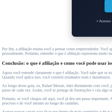
⚡ Acesso 
Por fim, a afiliação ensina você a pensar como empreendedor. Você
pessoalmente. Portanto, entender o que é afiliação representa muito m
Conclusão: o que é afiliação e como você pode usar is
Agora você entende claramente o que é afiliação. Você sabe que se tr
Quando você aplica isso, você constrói resultados reais e duradouros.
Ao longo desse guia, eu, Rafael Morais, falei diretamente com você, 
passo de cada vez. Assim, você se protege de frustrações e cria algo s
Portanto, se você chegou até aqui, você já deu um passo importante. A
processo e de você mesmo ao longo do caminho.
Acesse nossos canais para ficar por dentro de mais conteúdos e dicas